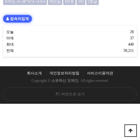
ÃªÂ¹â‚¬Ã¬â€”Â°Ã¬ÂÂ¼
박인길
101호
102
2호실
접속자집계
오늘
28
어제
37
최대
440
전체
59,211
회사소개
개인정보처리방침
서비스이용약관
Copyright ©
소유하신 도메인.
All rights reserved.
PC 버전으로 보기