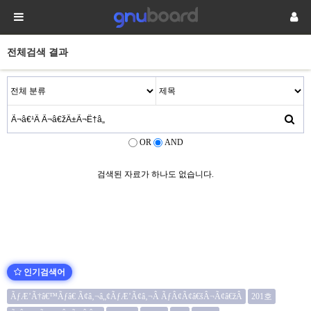
전체검색 결과
OR
AND
검색된 자료가 하나도 없습니다.
인기검색어
ÃƒÆ’Ã†â€™Ãƒâ€ Ã¢â‚¬â„¢ÃƒÆ’Ã¢â‚¬Â ÃƒÂ¢Ã¢â€šÂ¬Ã¢â€žÂ
201호