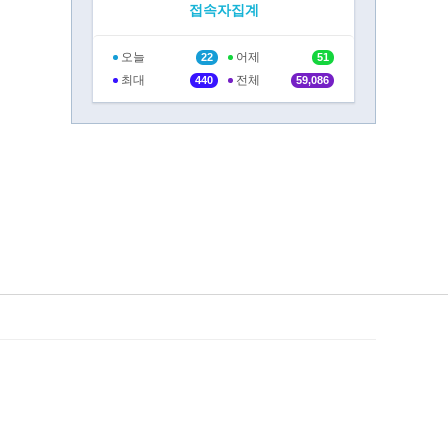
접속자집계
오늘
어제
22
51
최대
전체
440
59,086