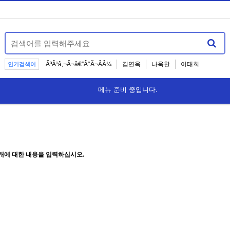
ÃªÂ¹â‚¬Ã¬â€”Â°Ã¬ÂÂ¼
김연옥
나욱찬
이태희
인기검색어
201호
권구순
김선화
메뉴 준비 중입니다.
공지사항 테스
개에 대한 내용을 입력하십시오.