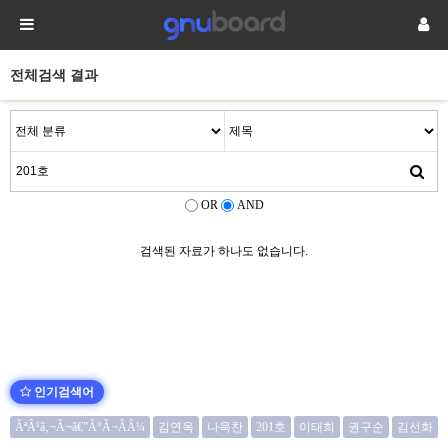
전체검색 결과
OR
AND
검색된 자료가 하나도 없습니다.
인기검색어
ÃªÂ¹â‚¬Ã¬â€”Â°Ã¬ÂÂ¼
김연옥
나욱찬
201호
이태희
권구순
김선화