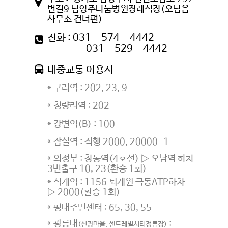

번길9 남양주나눔병원장례식장(오남읍
사무소 건너편)
전화 : 031 - 574 - 4442

031 - 529 - 4442

대중교통 이용시
* 구리역 : 202, 23, 9
* 청량리역 : 202
* 강변역(B) : 100
* 잠실역 : 직행 2000, 20000-1
* 의정부 : 창동역(4호선) ▷ 오남역 하차
3번출구 10, 23(환승 1회)
* 석계역 : 1156 퇴계원 극동ATP하차
▷ 2000(환승 1회)
* 평내주민센터 : 65, 30, 55
* 광릉내
:
(신광마을, 센트레빌시티정류장)